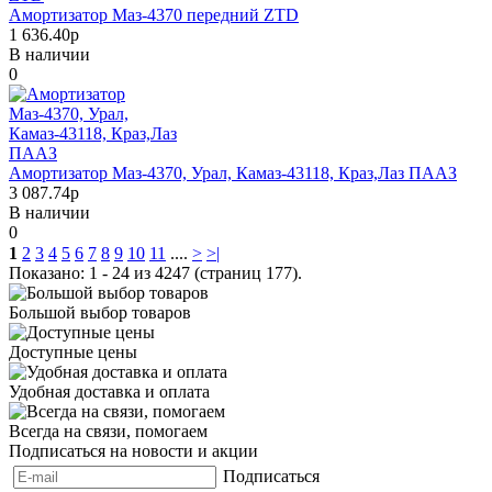
Амортизатор Маз-4370 передний ZTD
1 636.40р
В наличии
0
Амортизатор Маз-4370, Урал, Камаз-43118, Краз,Лаз ПААЗ
3 087.74р
В наличии
0
1
2
3
4
5
6
7
8
9
10
11
....
>
>|
Показано: 1 - 24 из 4247 (страниц 177).
Большой выбор товаров
Доступные цены
Удобная доставка и оплата
Всегда на связи, помогаем
Подписаться на новости и акции
Подписаться