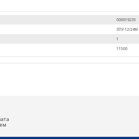
000019235
ЗПУ-12/24М
1
11500
лата
аем