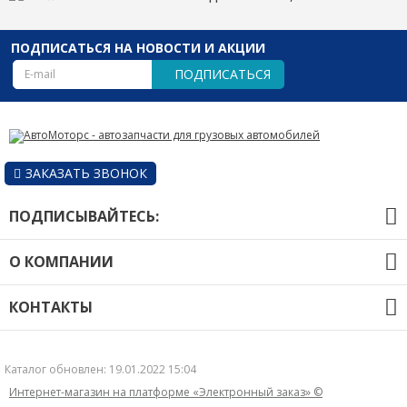
ПОДПИСАТЬСЯ НА НОВОСТИ И АКЦИИ
ПОДПИСАТЬСЯ
ЗАКАЗАТЬ ЗВОНОК
ПОДПИСЫВАЙТЕСЬ:
О КОМПАНИИ
О компании
КОНТАКТЫ
Оплата и доставка
8 (3462) 23-63-36, 23-63-35
Гарантия
г. Сургут, ул. Базовая, д.17/1.
Новости
Каталог обновлен: 19.01.2022 15:04
Контакты
Интернет-магазин на платформе «Электронный заказ» ©