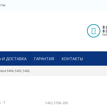
кты
8 
8 
Еже
 И ДОСТАВКА
ГАРАНТИЯ
КОНТАКТЫ
ера 5404, 5432, 5402,
5402.3708-200