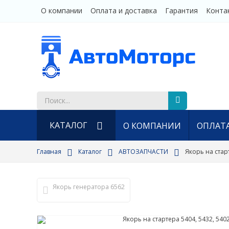
О компании
Оплата и доставка
Гарантия
Конта
КАТАЛОГ
О КОМПАНИИ
ОПЛАТА
Новый раздел
Главная
Каталог
АВТОЗАПЧАСТИ
Якорь на старт
СВЕТОТЕХНИКА (АВТОСВЕТ)
ЗАПАСНЫЕ ЧАСТИ ДЛЯ ЗМЗ
Якорь генератора 6562
РАДИАТОРЫ
ОТОПИТЕЛИ ПОДОГРЕВАТЕЛИ