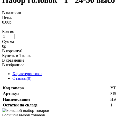
Набор головок "1" 24-50 выс
В наличии
Цена:
0.00р
Кол-во
Сумма
0
р
В корзину
0
Купить в 1 клик
В сравнение
В избранное
Характеристики
Отзывы(0)
Код товара
УТ
Артикул
SI
Наименование
На
Остатки на складе
1
Большой выбор товаров